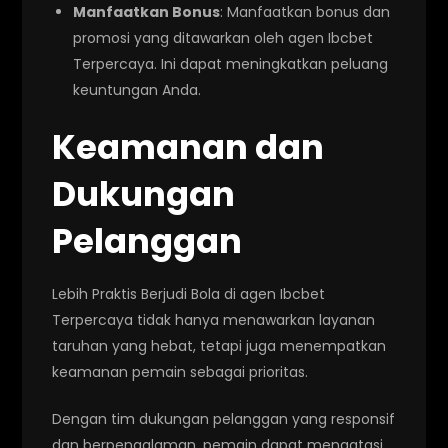
Manfaatkan Bonus
: Manfaatkan bonus dan
promosi yang ditawarkan oleh agen Ibcbet
Terpercaya. Ini dapat meningkatkan peluang
keuntungan Anda.
Keamanan dan
Dukungan
Pelanggan
Lebih Praktis Berjudi Bola di agen Ibcbet
Terpercaya tidak hanya menawarkan layanan
taruhan yang hebat, tetapi juga menempatkan
keamanan pemain sebagai prioritas.
Dengan tim dukungan pelanggan yang responsif
dan berpengalaman, pemain dapat mengatasi