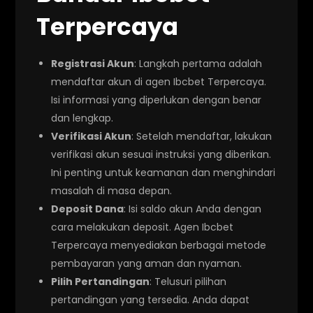
Terpercaya
Registrasi Akun
: Langkah pertama adalah
mendaftar akun di agen Ibcbet Terpercaya.
Isi informasi yang diperlukan dengan benar
dan lengkap.
Verifikasi Akun
: Setelah mendaftar, lakukan
verifikasi akun sesuai instruksi yang diberikan.
Ini penting untuk keamanan dan menghindari
masalah di masa depan.
Deposit Dana
: Isi saldo akun Anda dengan
cara melakukan deposit. Agen Ibcbet
Terpercaya menyediakan berbagai metode
pembayaran yang aman dan nyaman.
Pilih Pertandingan
: Telusuri pilihan
pertandingan yang tersedia. Anda dapat