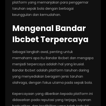
platform yang memanjakan para penggemar
taruhan sepak bola dengan berbagai
keunggulan dan kemudahan.
Mengenal Bandar
Ibcbet Terpercaya
Sebagai langkah awal, penting untuk
memahami apa itu Bandar Ibcbet dan mengapa
menjadi terpercaya adalah hal yang krusial.
Bandar Ibcbet adalah platform taruhan daring
yang menyediakan beragam jenis taruhan
olahraga, dengan fokus utama pada sepak bola.
Kepercayaan yang diberikan kepada platform ini
didasarkan pada reputasi yang terjaga, layanan
berkualitas, dan kredibilitas yang telah terbukti.