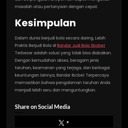
masalah atau pertanyaan dengan cepat.
Kesimpulan
Dalam dunia berjudi bola secara daring, Lebih
Praktis Berjudi Bola di
Bandar
Judi Bola Sbobet
Terbesar
adalah solusi yang tidak bisa diabaikan.
Dengan kemudahan akses, beragam jenis
taruhan, keamanan yang terjaga, dan berbagai
keuntungan lainnya, Bandar Ibcbet Terpercaya
memastikan bahwa pengalaman taruhan Anda
menjadi lebih seru dan menguntungkan.
Share on Social Media
x