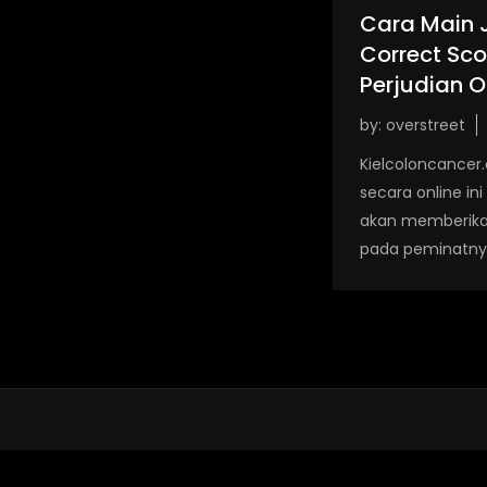
Cara Main 
Correct Scor
Perjudian O
by:
overstreet
Kielcoloncancer.
secara online i
akan memberika
pada peminatnya